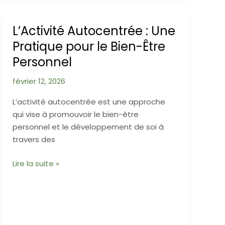
Traumatique
:
L’Activité Autocentrée : Une
Comprendre
Pratique pour le Bien-Être
et
Personnel
Reconnaître
février 12, 2026
L’activité autocentrée est une approche
qui vise à promouvoir le bien-être
personnel et le développement de soi à
travers des
L’Activité
Lire la suite »
Autocentrée
:
Une
Pratique