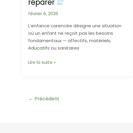
réparer
de
Caractère
février 6, 2026
Complexe
L’enfance carencée désigne une situation
où un enfant ne reçoit pas les besoins
fondamentaux — affectifs, matériels,
éducatifs ou sanitaires
L’enfance
Lire la suite »
carencée
:
comprendre,
prévenir,
Pagination
←
Précédent
réparer
d’article