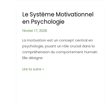
Un
Voyage
Le Système Motivationnel
au-
en Psychologie
delà
des
février 17, 2026
Limites
de
La motivation est un concept central en
la
psychologie, jouant un rôle crucial dans la
Logique
compréhension du comportement humain.
Elle désigne
Le
Lire la suite »
Système
Motivationnel
en
Psychologie