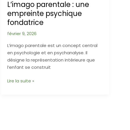
L’imago parentale : une
empreinte psychique
fondatrice
février 9, 2026
L’imago parentale est un concept central
en psychologie et en psychanalyse. Il
désigne la représentation intérieure que
l’enfant se construit
L’imago
Lire la suite »
parentale
:
une
empreinte
psychique
fondatrice