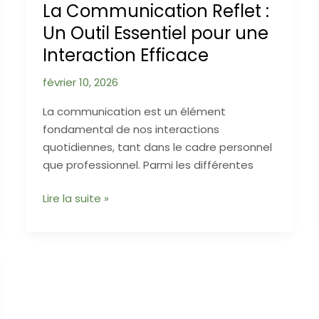
La Communication Reflet :
est
Un Outil Essentiel pour une
un
Interaction Efficace
concept
issu
février 10, 2026
de
la
La communication est un élément
psychologie
fondamental de nos interactions
périnatale
quotidiennes, tant dans le cadre personnel
qui
que professionnel. Parmi les différentes
désigne
la
La
Lire la suite »
manière
Communication
dont
Reflet
un
:
père
Un
“porte”
Outil
son
Essentiel