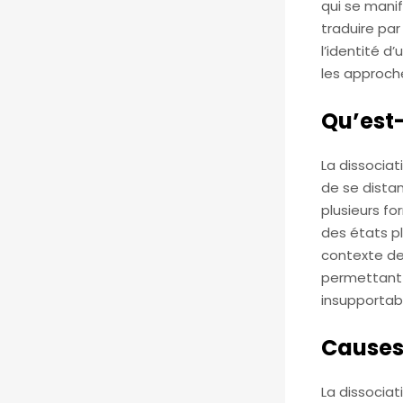
qui se mani
traduire par
l’identité d
les approch
Qu’est-
La dissociat
de se distan
plusieurs fo
des états pl
contexte de
permettant 
insupportab
Causes 
La dissocia