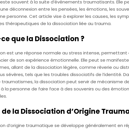
feste souvent à la suite d’événements traumatisants. Elle p
 une déconnexion entre les pensées, les émotions, les souve
’une personne. Cet article vise à explorer les causes, les sy
es thérapeutiques de la dissociation liée au trauma.
ce que la Dissociation ?
ion est une réponse normale au stress intense, permettant à 
cier de son expérience émotionnelle. Elle peut se manifeste
rmes, allant de la dissociation légère, comme rêverie ou dist
us sévères, tels que les troubles dissociatifs de l’identité. Da
 traumatismes, la dissociation peut servir de mécanisme de
à la personne de faire face à des souvenirs ou des émotio
les.
de la Dissociation d’Origine Traum
tion d’origine traumatique se développe généralement en r