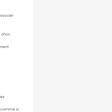
issocier
u choc
ement
ues
r, comme si