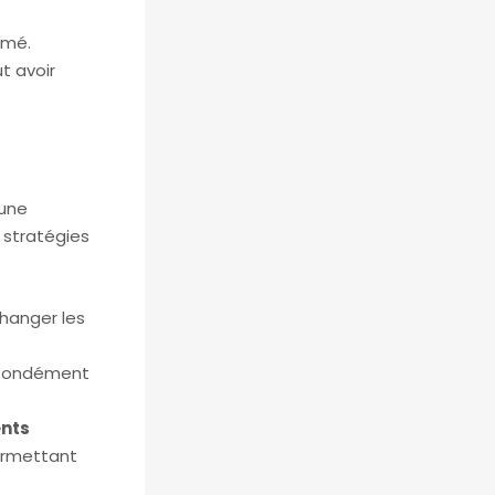
rmé.
t avoir
 une
 stratégies
changer les
ofondément
ents
ermettant