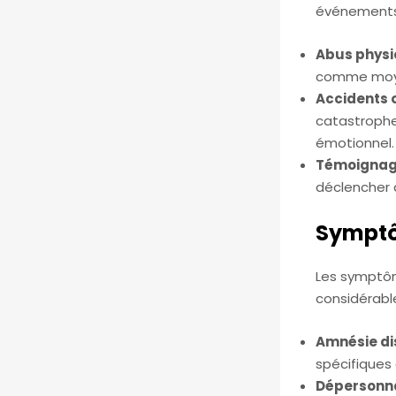
événements 
Abus physi
comme moyen
Accidents 
catastrophe
émotionnel.
Témoignage
déclencher 
Symptô
Les symptôm
considérable
Amnésie di
spécifiques
Dépersonna