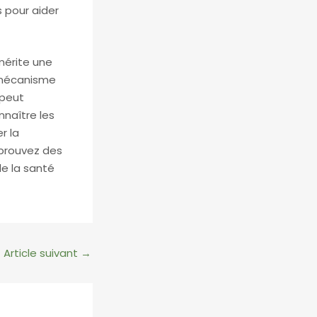
s pour aider
mérite une
 mécanisme
 peut
nnaître les
r la
éprouvez des
de la santé
Article suivant
→