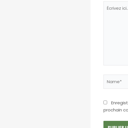
Écrivez
ici…
Name*
Enregis
prochain c