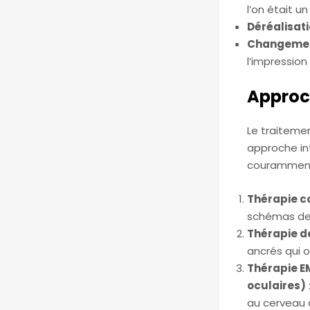
l’on était u
Déréalisat
Changement
l’impression
Approc
Le traitemen
approche int
couramment 
Thérapie c
schémas de 
Thérapie 
ancrés qui 
Thérapie E
oculaires)
au cerveau d