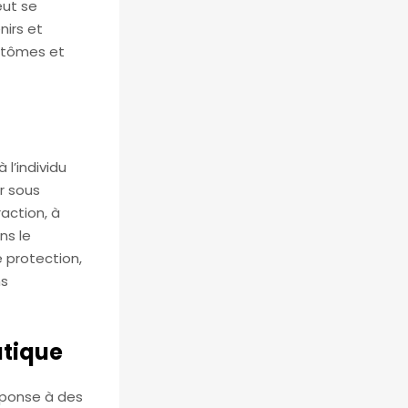
eut se
nirs et
mptômes et
l’individu
r sous
raction, à
ns le
 protection,
ns
atique
éponse à des