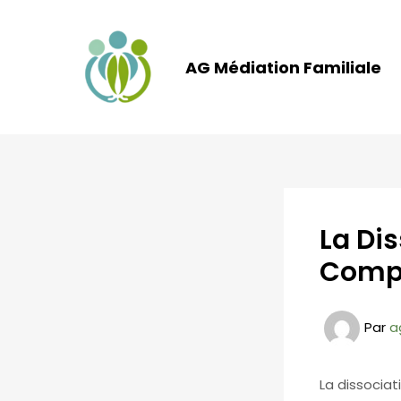
Aller
au
contenu
AG Médiation Familiale
La Di
Compr
Par
a
La dissocia