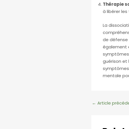
Thérapie 
à libérer le
La dissocia
compréhensi
de défense 
également e
symptômes e
guérison et 
symptômes di
mentale pour
Navigation
←
Article précéd
des
articles