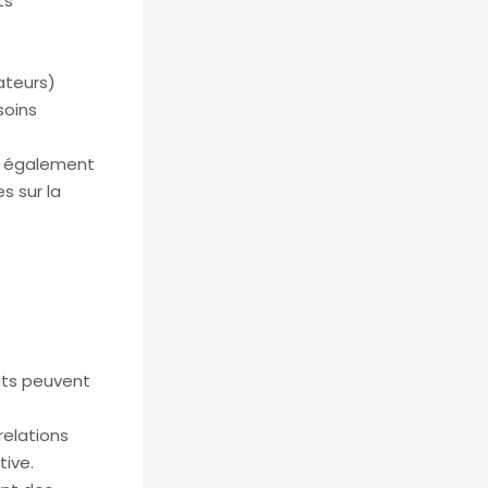
ts
ateurs)
soins
nt également
s sur la
nts peuvent
relations
tive.