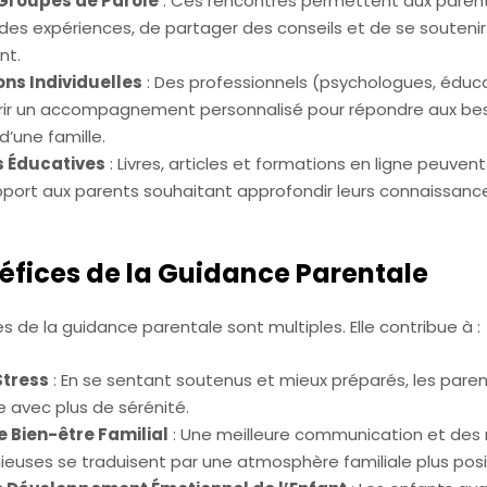
 Groupes de Parole
: Ces rencontres permettent aux paren
des expériences, de partager des conseils et de se soutenir
nt.
ns Individuelles
: Des professionnels (psychologues, éduc
rir un accompagnement personnalisé pour répondre aux be
d’une famille.
 Éducatives
: Livres, articles et formations en ligne peuve
pport aux parents souhaitant approfondir leurs connaissance
éfices de la Guidance Parentale
s de la guidance parentale sont multiples. Elle contribue à :
Stress
: En se sentant soutenus et mieux préparés, les pare
le avec plus de sérénité.
e Bien-être Familial
: Une meilleure communication et des 
ieuses se traduisent par une atmosphère familiale plus posi