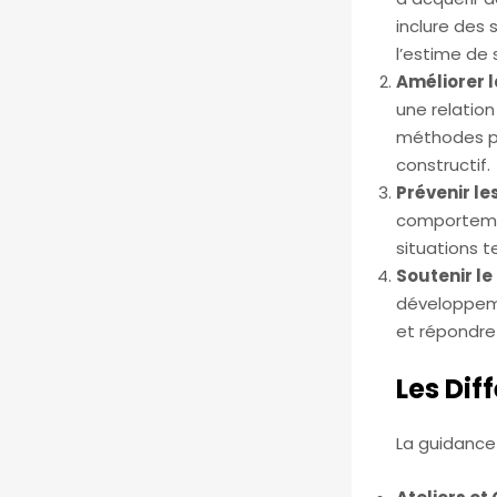
inclure des 
l’estime de 
Améliorer 
une relatio
méthodes po
constructif.
Prévenir le
comportemen
situations t
Soutenir l
développeme
et répondre
Les Dif
La guidance