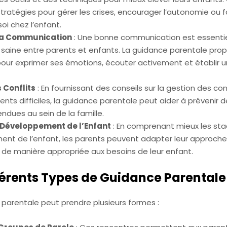
stratégies pour gérer les crises, encourager l’autonomie ou f
soi chez l’enfant.
la Communication
: Une bonne communication est essentie
n saine entre parents et enfants. La guidance parentale pro
ur exprimer ses émotions, écouter activement et établir u
s Conflits
: En fournissant des conseils sur la gestion des con
ts difficiles, la guidance parentale peut aider à prévenir d
endues au sein de la famille.
e Développement de l’Enfant
: En comprenant mieux les st
nt de l’enfant, les parents peuvent adapter leur approch
 de manière appropriée aux besoins de leur enfant.
férents Types de Guidance Parentale
 parentale peut prendre plusieurs formes :