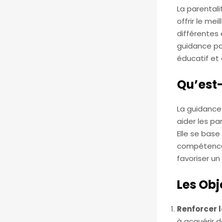
La parentali
offrir le mei
différentes 
guidance par
éducatif et 
Qu’est-
La guidance
aider les p
Elle se base
compétences
favoriser u
Les Obj
Renforcer 
à acquérir d