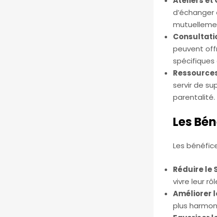
Ateliers et
d’échanger 
mutuelleme
Consultatio
peuvent off
spécifiques 
Ressources
servir de su
parentalité.
Les Bén
Les bénéfice
Réduire le 
vivre leur rô
Améliorer l
plus harmon