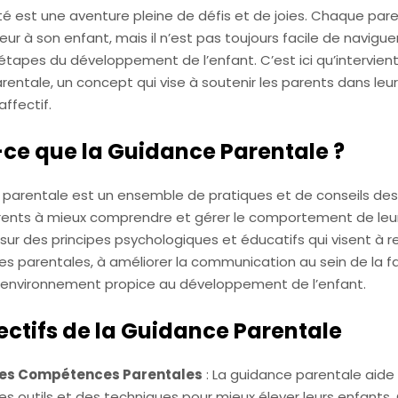
té est une aventure pleine de défis et de joies. Chaque par
lleur à son enfant, mais il n’est pas toujours facile de navigue
étapes du développement de l’enfant. C’est ici qu’intervient
entale, un concept qui vise à soutenir les parents dans leur
affectif.
ce que la Guidance Parentale ?
 parentale est un ensemble de pratiques et de conseils des
arents à mieux comprendre et gérer le comportement de leur
 sur des principes psychologiques et éducatifs qui visent à r
 parentales, à améliorer la communication au sein de la fa
n environnement propice au développement de l’enfant.
ectifs de la Guidance Parentale
les Compétences Parentales
: La guidance parentale aide
es outils et des techniques pour mieux élever leurs enfants.