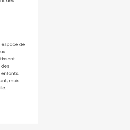
ant des
un espace de
eux
tissant
e des
 enfants.
ent, mais
le.