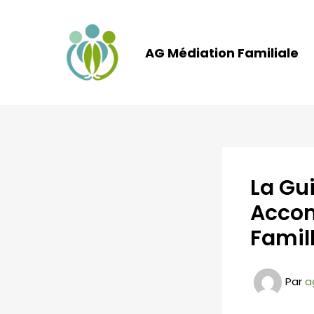
Aller
au
contenu
AG Médiation Familiale
La Gu
Accom
Famil
Par
a