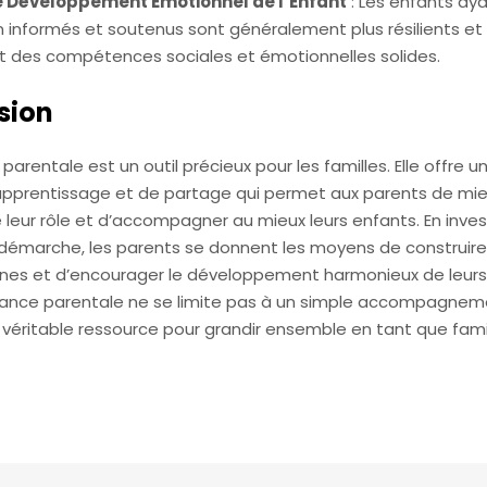
le Développement Émotionnel de l’Enfant
: Les enfants ay
n informés et soutenus sont généralement plus résilients et
 des compétences sociales et émotionnelles solides.
sion
parentale est un outil précieux pour les familles. Elle offre 
d’apprentissage et de partage qui permet aux parents de mi
leur rôle et d’accompagner au mieux leurs enfants. En inves
démarche, les parents se donnent les moyens de construir
aines et d’encourager le développement harmonieux de leurs
uidance parentale ne se limite pas à un simple accompagnem
véritable ressource pour grandir ensemble en tant que famil