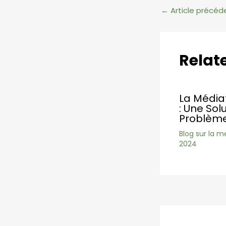
Navigation
←
Article précéd
des
articles
Relat
La Médiat
: Une Sol
Problème
Blog sur la m
2024