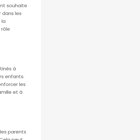
ent souhaite
r dans les
 la
 rôle
tinés à
s enfants.
enforcer les
mille et à
 les parents
 Cela peut