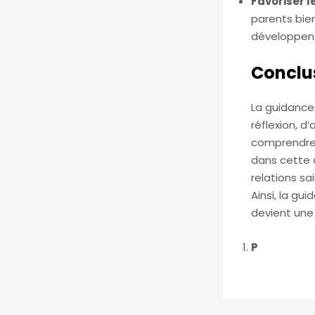
Favoriser 
parents bie
développent
Conclu
La guidance 
réflexion, 
comprendre 
dans cette 
relations s
Ainsi, la g
devient une 
P