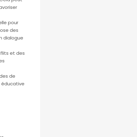
avoriser
lle pour
pose des
n dialogue
flits et des
es
ades de
e éducative