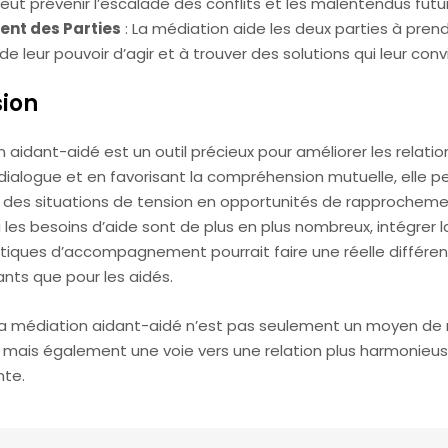
ut prévenir l’escalade des conflits et les malentendus futur
nt des Parties
: La médiation aide les deux parties à pren
e leur pouvoir d’agir et à trouver des solutions qui leur con
ion
 aidant-aidé est un outil précieux pour améliorer les relation
e dialogue et en favorisant la compréhension mutuelle, elle 
 des situations de tension en opportunités de rapprocheme
les besoins d’aide sont de plus en plus nombreux, intégrer 
atiques d’accompagnement pourrait faire une réelle différen
ants que pour les aidés.
a médiation aidant-aidé n’est pas seulement un moyen de
s, mais également une voie vers une relation plus harmonieu
nte.