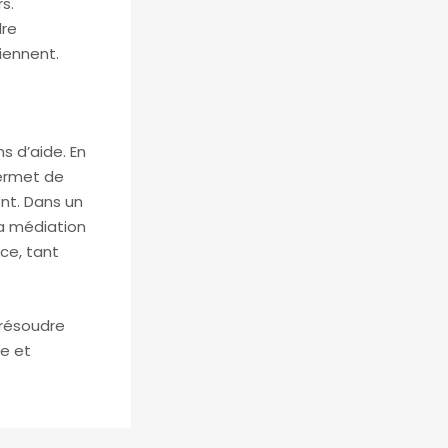
s.
dre
viennent.
s d’aide. En
permet de
nt. Dans un
la médiation
ce, tant
 résoudre
se et