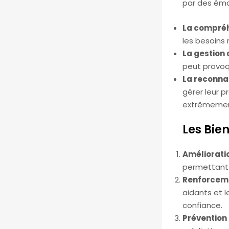
par des émot
La compréh
les besoins 
La gestion 
peut provoqu
La reconna
gérer leur p
extrêmement
Les Bien
Améliorati
permettant 
Renforceme
aidants et l
confiance.
Prévention 