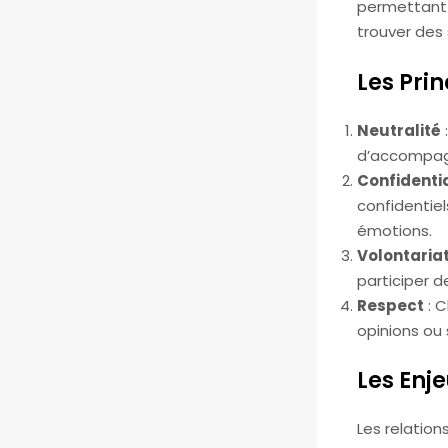
permettant a
trouver des
Les Pri
Neutralité
d’accompagn
Confidentia
confidentiel
émotions.
Volontaria
participer de
Respect
: C
opinions ou
Les Enj
Les relatio