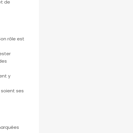
et de
Son rôle est
ester
 des
ent y
 soient ses
 marquées