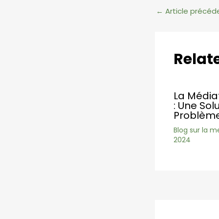
Navigation
←
Article précéd
des
articles
Relat
La Médiat
: Une Sol
Problème
Blog sur la m
2024