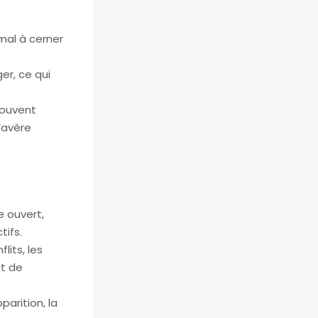
mal à cerner
er, ce qui
souvent
’avère
e ouvert,
ifs.
lits, les
at de
arition, la