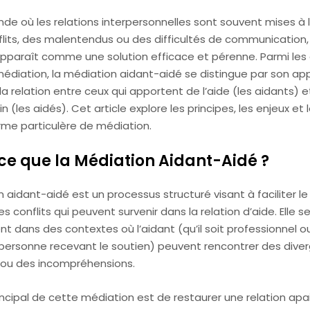
de où les relations interpersonnelles sont souvent mises à 
flits, des malentendus ou des difficultés de communication, 
pparaît comme une solution efficace et pérenne. Parmi les 
édiation, la médiation aidant-aidé se distingue par son a
la relation entre ceux qui apportent de l’aide (les aidants) e
n (les aidés). Cet article explore les principes, les enjeux et 
rme particulère de médiation.
ce que la Médiation Aidant-Aidé ?
 aidant-aidé est un processus structuré visant à faciliter le
es conflits qui peuvent survenir dans la relation d’aide. Elle s
t dans des contextes où l’aidant (qu’il soit professionnel 
a personne recevant le soutien) peuvent rencontrer des dive
s ou des incompréhensions.
rincipal de cette médiation est de restaurer une relation apa