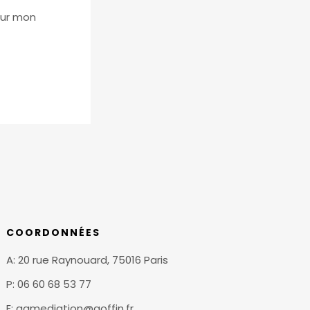
our mon
COORDONNÉES
A: 20 rue Raynouard, 75016 Paris
P: 06 60 68 53 77
E: agmediation@goffin.fr