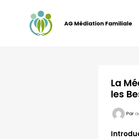
Aller
au
contenu
AG Médiation Familiale
La Mé
les Be
Par
a
Introdu