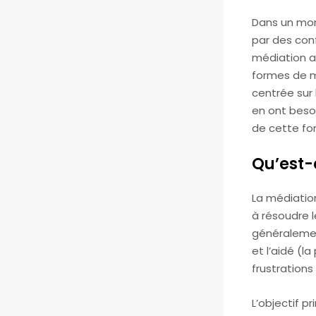
Dans un mon
par des con
médiation a
formes de m
centrée sur 
en ont besoi
de cette fo
Qu’est-
La médiation
à résoudre l
généralemen
et l’aidé (l
frustration
L’objectif p