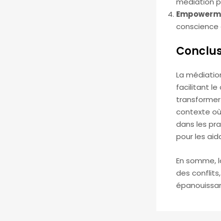
médiation pe
Empowerme
conscience d
Conclus
La médiation
facilitant l
transformer
contexte où 
dans les pr
pour les aid
En somme, l
des conflit
épanouissa