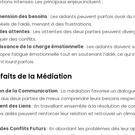
ions intenses. Les principaux enjeux incluent :
ension des besoins
: Les aidants peuvent parfois avoir du 
réels de l’aidé, menant à des frustrations.
des attentes
: Les attentes des deux parties peuvent diverg
er des conflits.
issance de la charge émotionnelle
: Les aidants doivent 
ropre fatigue émotionnelle tout en soutenant l’aidé, ce qui s
 lourd parfois
faits de la Médiation
on de la Communication
: La médiation favorise un dialogu
aux deux parties de mieux comprendre leurs besoins respect
nt des Liens
: En travaillant ensemble à la résolution de conf
es aidés peuvent renforcer leur relation et retrouver un clim
des Conflits Futurs
: En abordant les problèmes dès leur app