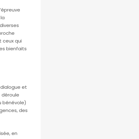
l’épreuve
la
diverses
pproche
t ceux qui
les bienfaits
 dialogue et
e déroule
ou bénévole)
rgences, des
isée, en