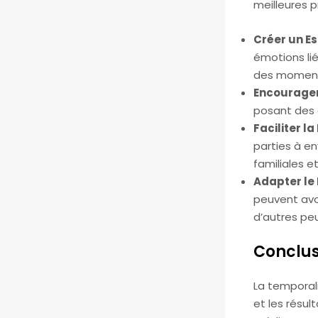
meilleures p
Créer un E
émotions lié
des moments
Encourager
posant des q
Faciliter la
parties à en
familiales e
Adapter le
peuvent avo
d’autres pe
Conclus
La temporali
et les résul