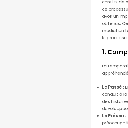
conflits de 
ce processu
avoir un impa
obtenus. Cet
médiation fa
le processus
1. Comp
La temporali
appréhendé p
Le Passé
: 
conduit à la
des histoire
développées
Le Présent
préoccupati