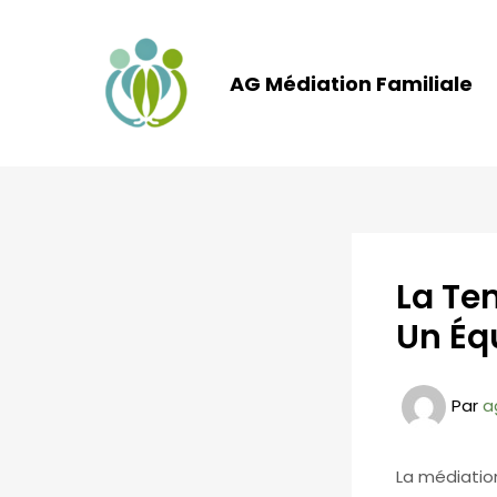
Aller
au
contenu
AG Médiation Familiale
La Te
Un Équ
Par
a
La médiation