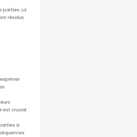
s parties. La
ont résolus
 exprimer
es
teurs
i est crucial
parties à
onséquences