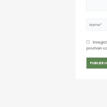
Name*
Enregis
prochain c