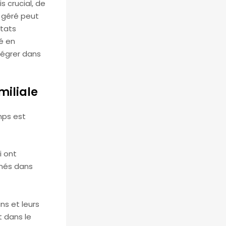
s crucial, de
 géré peut
ltats
té en
tégrer dans
miliale
mps est
i ont
inés dans
ns et leurs
 dans le