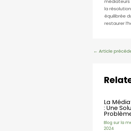
médiateurs 
la résolutio
équilibrée d
restaurer l’
Navigation
←
Article précéd
des
articles
Relat
La Médiat
: Une Sol
Problème
Blog sur la m
2024