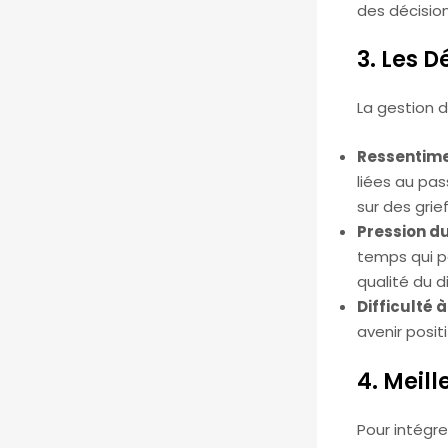
des décision
3. Les D
La gestion d
Ressentime
liées au pas
sur des grie
Pression d
temps qui pe
qualité du d
Difficulté à
avenir posit
4. Meil
Pour intégre