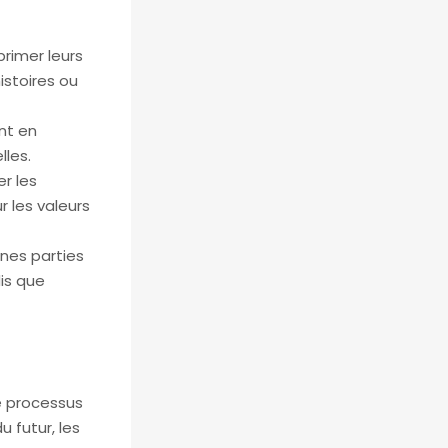
primer leurs
istoires ou
ent en
lles.
er les
r les valeurs
ines parties
is que
le processus
 futur, les