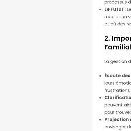
processus de
Le Futur
: L
médiation vi
et où des re
2. Impo
Familia
La gestion d
Écoute des
leurs émoti
frustration
Clarificati
peuvent aide
pour trouve
Projection 
envisager de