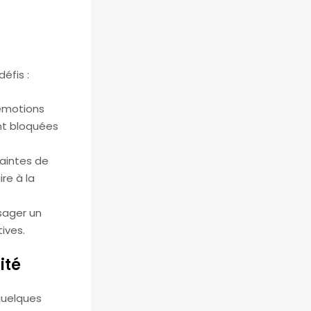
éfis :
’émotions
ent bloquées
raintes de
re à la
sager un
ives.
ité
 quelques