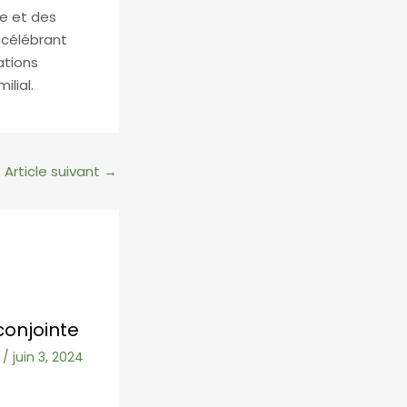
re et des
 célébrant
ations
ilial.
Article suivant
→
conjointe
/
juin 3, 2024