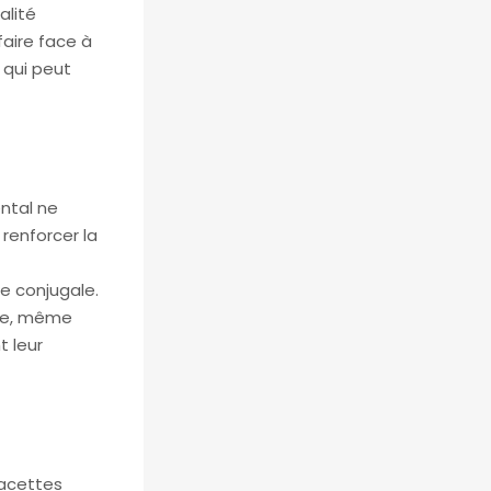
alité
faire face à
 qui peut
ntal ne
renforcer la
ie conjugale.
use, même
t leur
facettes