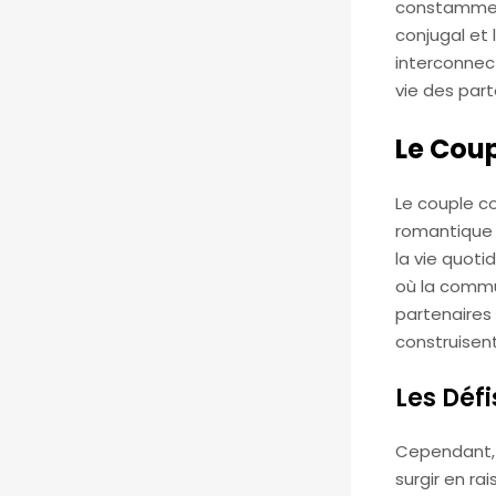
constamment
conjugal et 
interconnect
vie des part
Le Cou
Le couple co
romantique 
la vie quoti
où la commun
partenaires
construisent
Les Déf
Cependant, 
surgir en ra