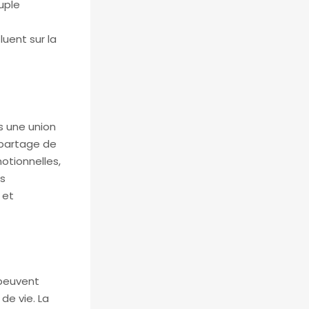
uple
luent sur la
s une union
 partage de
otionnelles,
es
 et
 peuvent
de vie. La