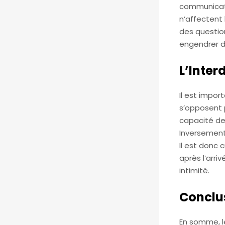
communicatio
n’affectent 
des question
engendrer d
L’Inte
Il est impo
s’opposent p
capacité de
Inversement,
Il est donc 
après l’arri
intimité.
Conclu
En somme, l