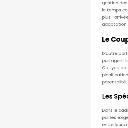
gestion des c
le temps co
plus, l’arri
adaptation d
Le Coup
D’autre part
partagent la
Ce type de 
planificatio
parentalité.
Les Spé
Dans le cadr
par les exig
entre leurs 