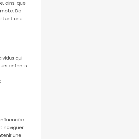
e, ainsi que
ompte. De
sitant une
dividus qui
eurs enfants.
a
 influencée
nt naviguer
ntenir une