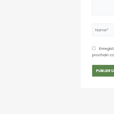
Name*
Enregis
prochain c