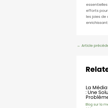
essentielles
efforts pou
les joies de
enrichissant
Navigation
←
Article précéd
des
articles
Relat
La Médiat
: Une Sol
Problème
Blog sur la m