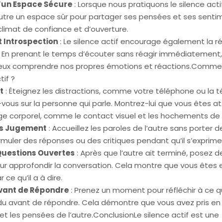
’un Espace Sécure
: Lorsque nous pratiquons le silence acti
’autre un espace sûr pour partager ses pensées et ses senti
climat de confiance et d’ouverture.
t Introspection
: Le silence actif encourage également la ré
. En prenant le temps d’écouter sans réagir immédiatement
ux comprendre nos propres émotions et réactions.
Comment
tif ?
t
: Éteignez les distractions, comme votre téléphone ou la té
ous sur la personne qui parle. Montrez-lui que vous êtes at
ge corporel, comme le contact visuel et les hochements de 
ns Jugement
: Accueillez les paroles de l’autre sans porter 
rmuler des réponses ou des critiques pendant qu’il s’exprime
Questions Ouvertes
: Après que l’autre ait terminé, posez 
ur approfondir la conversation. Cela montre que vous êtes
 ce qu’il a à dire.
Avant de Répondre
: Prenez un moment pour réfléchir à ce 
u avant de répondre. Cela démontre que vous avez pris en
t les pensées de l’autre.
ConclusionLe silence actif est une