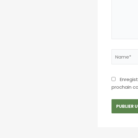
Name*
Enregis
prochain c