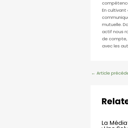
compétence p
En cultivan
communiquer
mutuelle. Da
actif nous r
de compte, i
avec les aut
Navigation
←
Article précéd
des
articles
Relat
La Médiat