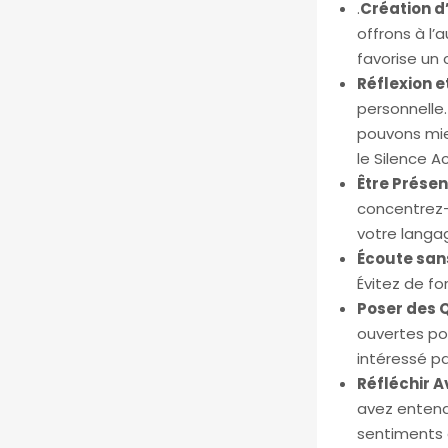
.
Création d
offrons à l
favorise un 
Réflexion e
personnelle
pouvons mie
le Silence Ac
Être Présen
concentrez-v
votre langa
Écoute sa
Évitez de fo
Poser des 
ouvertes po
intéressé par
Réfléchir 
avez entend
sentiments e