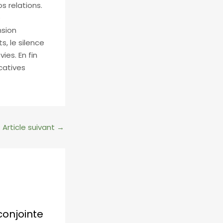
s relations.
e
nsion
s, le silence
ies. En fin
catives
Article suivant
→
conjointe