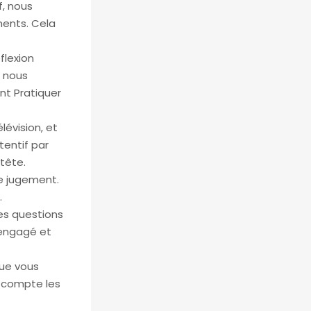
f, nous
ments. Cela
flexion
, nous
 Pratiquer
lévision, et
tentif par
tête.
de jugement.
.
des questions
 engagé et
que vous
 compte les