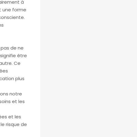
rairement à
st une forme
consciente.
ns
e pas de ne
ignifie être
autre. Ce
sées
cation plus
pons notre
oins et les
ées et les
 le risque de