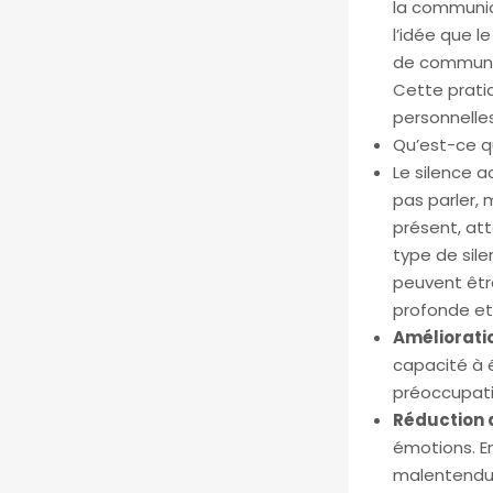
la communic
l’idée que l
de communic
Cette pratiq
personnelles
Qu’est-ce qu
Le silence a
pas parler, 
présent, att
type de sil
peuvent êtr
profonde et 
Amélioratio
capacité à 
préoccupatio
Réduction 
émotions. En
malentendus