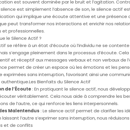
ation est souvent dominée par le bruit et l’agitation. Cont
e silence est simplement l’absence de son, le silence actif e
ation qui implique une écoute attentive et une présence 
ue peut transformer nos interactions et enrichir nos relatio
 et professionnelles.
e le Silence Actif ?
ctif se réfère à un état d’écoute où l’individu ne se content
mais s’engage pleinement dans le processus d’écoute. Cela s
entif et réceptif aux messages verbaux et non verbaux de l’
ence permet de créer un espace où les émotions et les pen
e exprimées sans interruption, favorisant ainsi une communi
authentique.Les Bienfaits du Silence Actif
n de l’Écoute
: En pratiquant le silence actif, nous dévelop
écouter véritablement. Cela nous aide à comprendre les bes
ns de l’autre, ce qui renforce les liens interpersonnels.
des Malentendus
: Le silence actif permet de clarifier les id
 laissant l’autre s’exprimer sans interruption, nous réduisons
 et de conflits