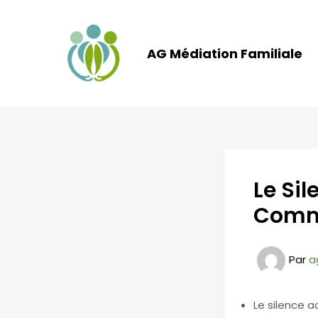
Aller
au
contenu
AG Médiation Familiale
Le Sil
Commu
Par
a
Le silence a