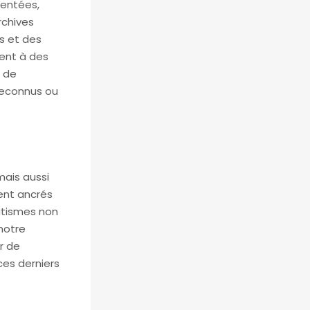
mentées,
rchives
os et des
rent à des
s de
reconnus ou
mais aussi
ent ancrés
matismes non
 notre
r de
ces derniers