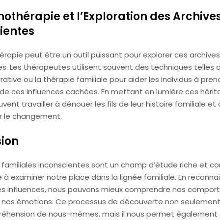
hothérapie et l’Exploration des Archive
ientes
rapie peut être un outil puissant pour explorer ces archives
s. Les thérapeutes utilisent souvent des techniques telles 
rative ou la thérapie familiale pour aider les individus à pren
de ces influences cachées. En mettant en lumière ces hérita
vent travailler à dénouer les fils de leur histoire familiale et
r le changement.
ion
s familiales inconscientes sont un champ d’étude riche et c
à examiner notre place dans la lignée familiale. En reconna
es influences, nous pouvons mieux comprendre nos compor
t nos émotions. Ce processus de découverte non seulement 
réhension de nous-mêmes, mais il nous permet également