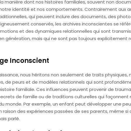
r la manière dont nos histoires familiales, souvent non docu
 notre identité et nos comportements. Contrairement aux a
raditionnelles, qui peuvent inclure des documents, des phot
oigneusement conservés, les archives inconscientes se réfè
 émotions et des dynamiques relationnelles qui sont transmi
en génération, mais qui ne sont pas toujours explicitement 
age Inconscient
aissance, nous héritons non seulement de traits physiques, 
s, de peurs et de modèles relationnels qui sont profondém
histoire familiale. Ces influences peuvent provenir de trau
secrets de famille ou de traditions culturelles qui façonnent
du monde. Par exemple, un enfant peut développer une peu
n raison des expériences passées de ses parents, même si 
ais parlé.