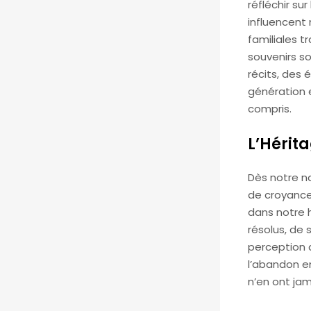
réfléchir su
influencent
familiales t
souvenirs s
récits, des
génération 
compris.
L’Hérit
Dès notre n
de croyance
dans notre 
résolus, de 
perception 
l’abandon e
n’en ont jam