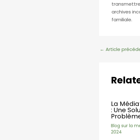
transmettre 
archives inc
familiale.
Navigation
←
Article précéd
des
articles
Relat
La Médiat
: Une Sol
Problème
Blog sur la m
2024