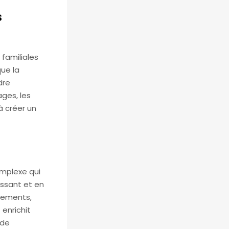
s
 familiales
que la
dre
ges, les
 à créer un
omplexe qui
issant et en
tements,
enrichit
 de