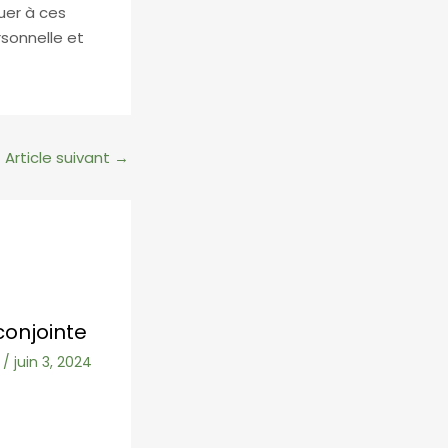
uer à ces
rsonnelle et
Article suivant
→
conjointe
/
juin 3, 2024