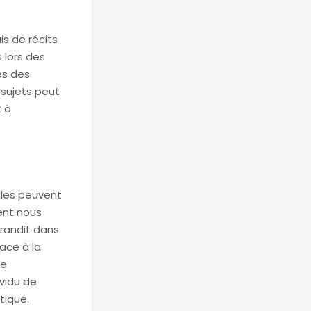
is de récits
 lors des
es des
 sujets peut
t à
Elles peuvent
ent nous
randit dans
ace à la
de
vidu de
tique.