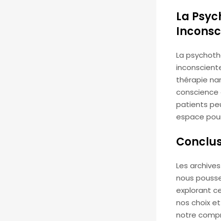
La Psyc
Inconsc
La psychothé
inconsciente
thérapie nar
conscience 
patients peu
espace pou
Conclus
Les archive
nous pousse 
explorant c
nos choix e
notre comp