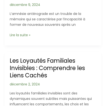
la
décembre 9, 2024
Médiation
L’amnésie antérograde est un trouble de la
mémoire qui se caractérise par l’incapacité à
former de nouveaux souvenirs après un
L’Amnésie
Lire la suite »
Antérograde
:
Comprendre
un
Les Loyautés Familiales
Trouble
Invisibles : Comprendre les
de
la
Liens Cachés
Mémoire
décembre 2, 2024
Les loyautés familiales invisibles sont des
dynamiques souvent subtiles mais puissantes qui
influencent les comportements, les choix et les