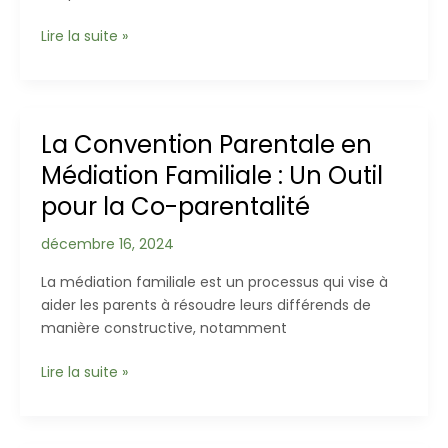
La
Lire la suite »
Décohabitation
en
Cas
de
La Convention Parentale en
Crise
Médiation Familiale : Un Outil
de
Couple
pour la Co-parentalité
:
Un
décembre 16, 2024
Pas
La médiation familiale est un processus qui vise à
Vers
aider les parents à résoudre leurs différends de
la
manière constructive, notamment
Réflexion
et
La
Lire la suite »
la
Convention
Réconciliation
Parentale
en