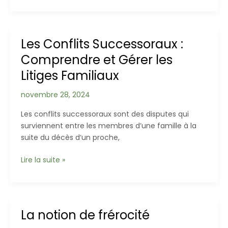
Psychologique
:
Comprendre
Les Conflits Successoraux :
et
Comprendre et Gérer les
Accompagner
le
Litiges Familiaux
Processus
de
novembre 28, 2024
L’Adieu
Les conflits successoraux sont des disputes qui
surviennent entre les membres d’une famille à la
suite du décès d’un proche,
Les
Lire la suite »
Conflits
Successoraux
:
Comprendre
La notion de frérocité
et