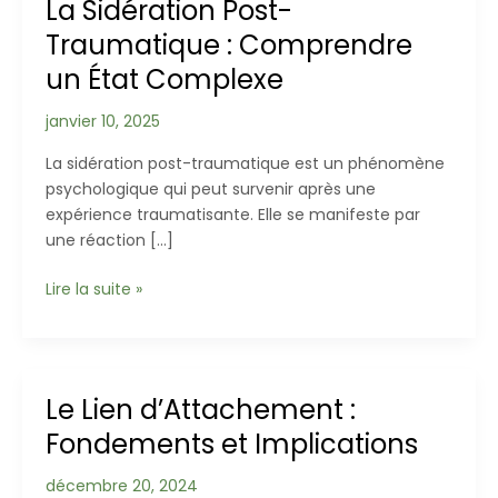
La Sidération Post-
Traumatique : Comprendre
un État Complexe
janvier 10, 2025
La sidération post-traumatique est un phénomène
psychologique qui peut survenir après une
expérience traumatisante. Elle se manifeste par
une réaction […]
La
Lire la suite »
Sidération
Post-
Traumatique
:
Le Lien d’Attachement :
Comprendre
Fondements et Implications
un
État
décembre 20, 2024
Complexe