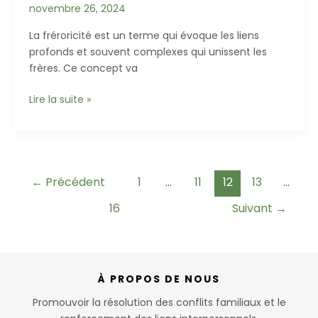
Gérer
novembre 26, 2024
les
Litiges
La fréroricité est un terme qui évoque les liens
Familiaux
profonds et souvent complexes qui unissent les
frères. Ce concept va
La
Lire la suite »
notion
de
frérocité
Pagination
←
Précédent
1
…
11
12
13
…
d’article
16
Suivant
→
À PROPOS DE NOUS
Promouvoir la résolution des conflits familiaux et le