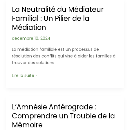
Médiation
La Neutralité du Médiateur
Familiale
Familial : Un Pilier de la
:
Un
Médiation
Outil
pour
décembre 10, 2024
la
La médiation familiale est un processus de
Co-
résolution des conflits qui vise à aider les familles à
parentalité
trouver des solutions
La
Lire la suite »
Neutralité
du
Médiateur
Familial
L’Amnésie Antérograde :
:
Comprendre un Trouble de la
Un
Pilier
Mémoire
de