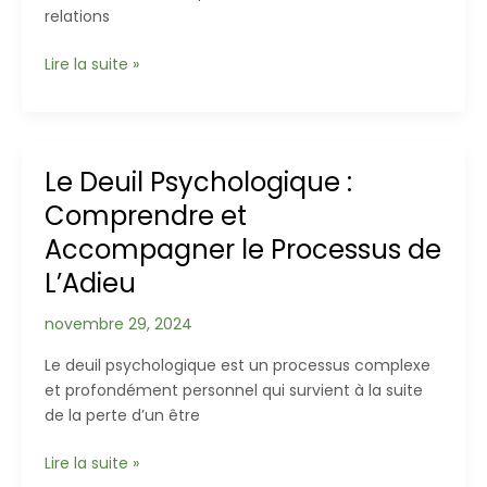
relations
Les
Lire la suite »
Loyautés
Familiales
Invisibles
:
Le Deuil Psychologique :
Comprendre
Comprendre et
les
Liens
Accompagner le Processus de
Cachés
L’Adieu
novembre 29, 2024
Le deuil psychologique est un processus complexe
et profondément personnel qui survient à la suite
de la perte d’un être
Le
Lire la suite »
Deuil