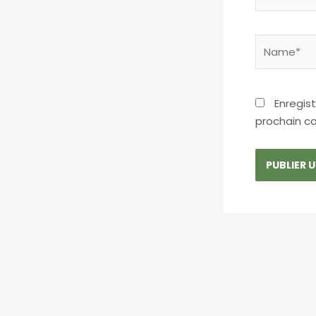
Name*
Enregis
prochain c