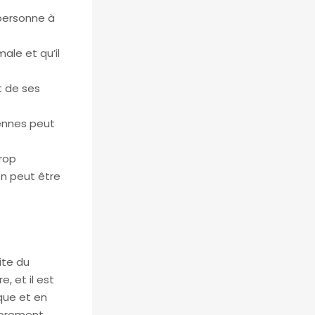
 personne à
ale et qu’il
t de ses
iennes peut
trop
en peut être
ite du
, et il est
que et en
ibrement,