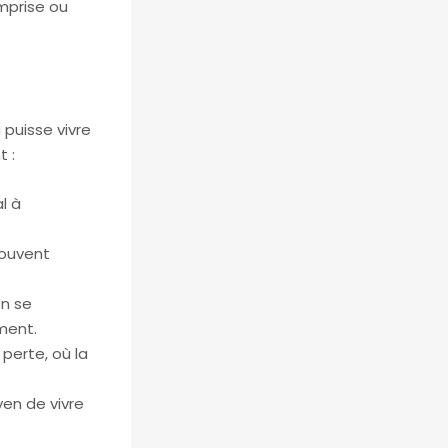
omprise ou
 puisse vivre
 :
l à
souvent
en se
ment.
 perte, où la
en de vivre