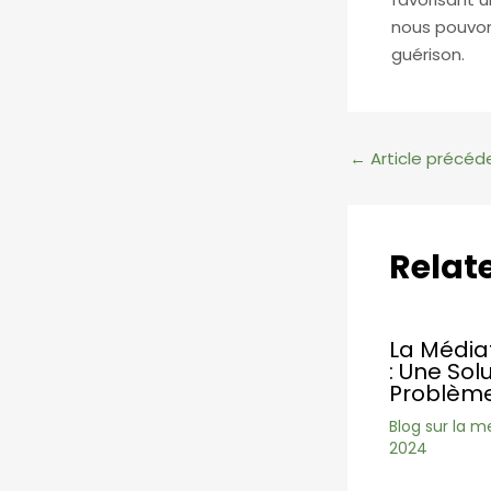
nous pouvons
guérison.
Navigation
←
Article précéd
des
articles
Relat
La Médiat
: Une Sol
Problème
Blog sur la m
2024