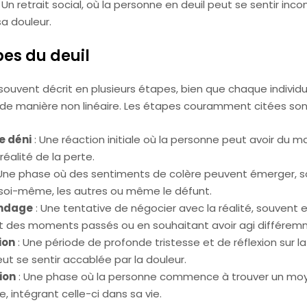
 Un retrait social, où la personne en deuil peut se sentir inc
a douleur.
pes du deuil
 souvent décrit en plusieurs étapes, bien que chaque individu
de manière non linéaire. Les étapes couramment citées sont
le déni
: Une réaction initiale où la personne peut avoir du ma
réalité de la perte.
Une phase où des sentiments de colère peuvent émerger, 
s soi-même, les autres ou même le défunt.
ndage
: Une tentative de négocier avec la réalité, souvent 
des moments passés ou en souhaitant avoir agi différem
ion
: Une période de profonde tristesse et de réflexion sur la
t se sentir accablée par la douleur.
ion
: Une phase où la personne commence à trouver un moy
e, intégrant celle-ci dans sa vie.