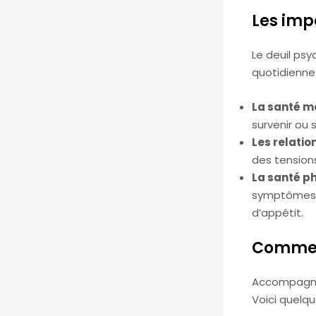
Les imp
Le deuil psy
quotidienne 
La santé m
survenir ou 
Les relatio
des tension
La santé p
symptômes p
d’appétit.
Commen
Accompagner
Voici quelqu