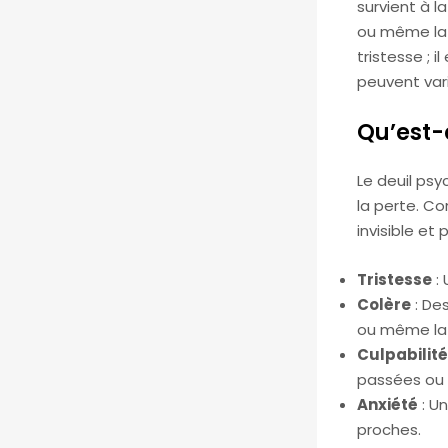
survient à l
ou même la p
tristesse ;
peuvent var
Qu’est-
Le deuil ps
la perte. Co
invisible e
Tristesse
: 
Colère
: De
ou même la
Culpabilité
passées ou 
Anxiété
: U
proches.