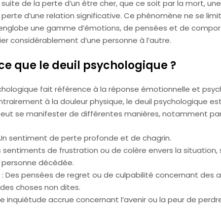
a suite de la perte d’un être cher, que ce soit par la mort, un
erte d’une relation significative. Ce phénomène ne se limit
 il englobe une gamme d’émotions, de pensées et de compo
ier considérablement d’une personne à l’autre.
ce que le deuil psychologique ?
ychologique fait référence à la réponse émotionnelle et psy
ntrairement à la douleur physique, le deuil psychologique es
t peut se manifester de différentes manières, notamment par
Un sentiment de perte profonde et de chagrin.
s sentiments de frustration ou de colère envers la situatio
 personne décédée.
: Des pensées de regret ou de culpabilité concernant des a
des choses non dites.
ne inquiétude accrue concernant l’avenir ou la peur de perdr