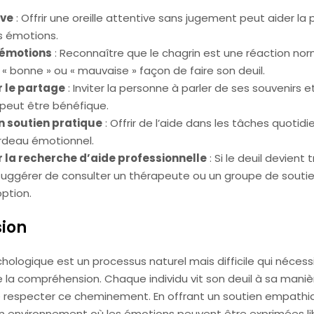
ive
: Offrir une oreille attentive sans jugement peut aider la
s émotions.
 émotions
: Reconnaître que le chagrin est une réaction norm
 « bonne » ou « mauvaise » façon de faire son deuil.
 le partage
: Inviter la personne à parler de ses souvenirs e
peut être bénéfique.
n soutien pratique
: Offrir de l’aide dans les tâches quotid
ardeau émotionnel.
 la recherche d’aide professionnelle
: Si le deuil devient 
suggérer de consulter un thérapeute ou un groupe de souti
ption.
ion
chologique est un processus naturel mais difficile qui nécess
la compréhension. Chaque individu vit son deuil à sa manière
e respecter ce cheminement. En offrant un soutien empathi
un environnement où les émotions peuvent être exprimées l