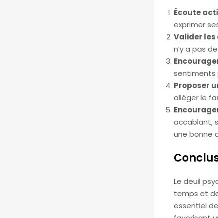
Écoute act
exprimer se
Valider les
n’y a pas de
Encourager
sentiments 
Proposer u
alléger le f
Encourager
accablant, 
une bonne o
Conclus
Le deuil psy
temps et de 
essentiel d
favorisant 