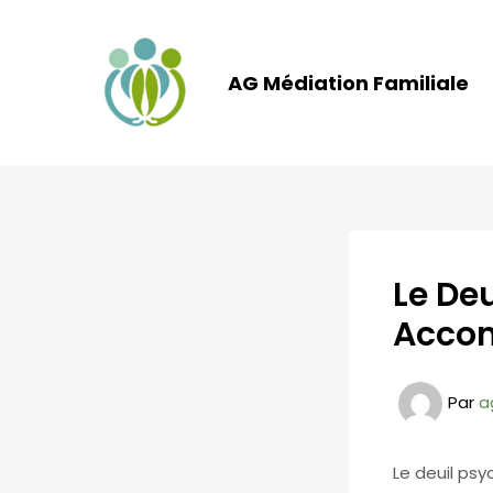
Aller
au
contenu
AG Médiation Familiale
Le De
Accom
Par
a
Le deuil ps