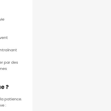
vie
uvent
entraînant
er par des
èmes
e ?
la patience.
ve :