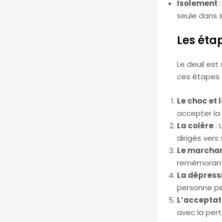
Isolement
:
seule dans s
Les éta
Le deuil est
ces étapes 
Le choc et 
accepter la 
La colère
: 
dirigés ver
Le marcha
remémorant 
La dépress
personne peu
L’acceptat
avec la pert