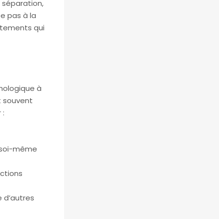
e séparation,
e pas à la
rtements qui
chologique à
t souvent
 :
n, soi-même
ctions
e d’autres