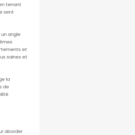
 en tenant
e sent
s un angle
blèmes
ortements et
lus saines et
ge la
s de
lité
ur aborder