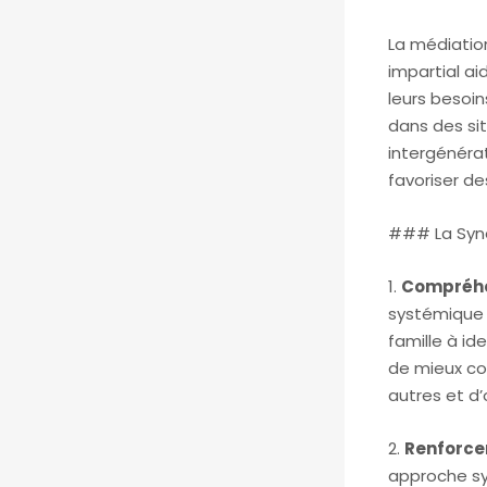
La médiation
impartial ai
leurs besoin
dans des sit
intergénérat
favoriser de
### La Syne
1.
Compréhe
systémique 
famille à id
de mieux c
autres et d’
2.
Renforce
approche sy