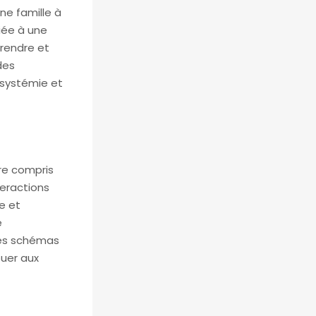
ne famille à
iée à une
rendre et
des
a systémie et
tre compris
teractions
e et
e
les schémas
uer aux