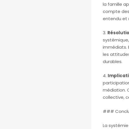
la famille a
compte des 
entendu et 
3.
Résolutio
systémique,
immédiats. 
les attitude
durables.
4.
Implicat
participati
médiation. 
collective, c
### Conclu
La systémie 