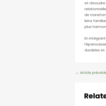
et résoudre
relationnel
de transfor
liens famili
plus harmon
En intégrant
l’épanouisse
durables et
Navigation
←
Article précéd
des
articles
Relat