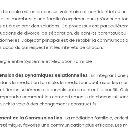
 familiale est un processus volontaire et confidentiel où u
de les membres d’une famille à exprimer leurs préoccupations,
s et à explorer des solutions. Ce processus est particulièrem
uations de divorce, de séparation, de conflits parentaux ou
ionnelles. L’objectif principal est de rétablir la communicati
s accords qui respectent les intérêts de chacun.
rgie entre Systémie et Médiation Familiale
nsion des Dynamiques Relationnelles
: En intégrant une
dans la médiation familiale, le médiateur peut aider les me
entifier les schémas relationnels qui alimentent le conflit. C
omprendre comment les comportements de chacun influenc
ouvrir la voie à des changements constructifs.
ment de la Communication
: La médiation familiale, enrich
stémique, favorise une communication plus efficace. Les 