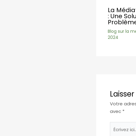
La Médiat
: Une Sol
Problème
Blog sur la m
2024
Laisse
Votre adres
avec
*
Écrivez
ici…