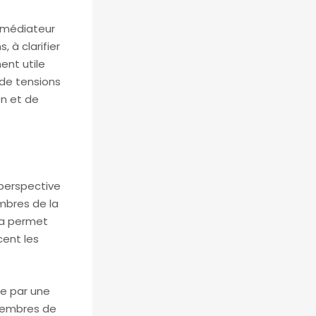
n médiateur
 à clarifier
ent utile
 de tensions
on et de
 perspective
mbres de la
ela permet
ent les
ie par une
membres de