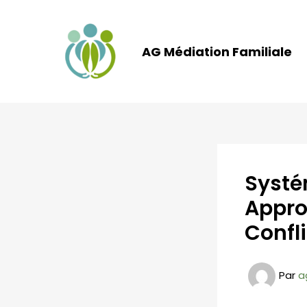
Aller
au
contenu
AG Médiation Familiale
Systé
Appro
Confli
Par
a