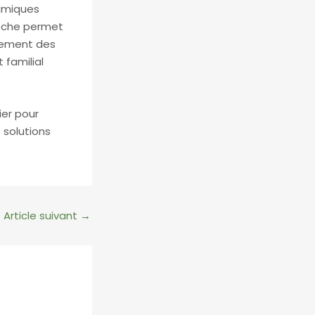
namiques
roche permet
rcement des
 familial
ier pour
 solutions
Article suivant
→