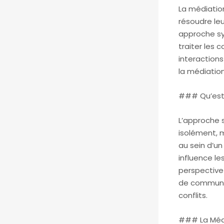
La médiation
résoudre leu
approche sy
traiter les 
interactions
la médiation
### Qu’est-
L’approche 
isolément, m
au sein d’un
influence le
perspective
de communic
conflits.
### La Médi