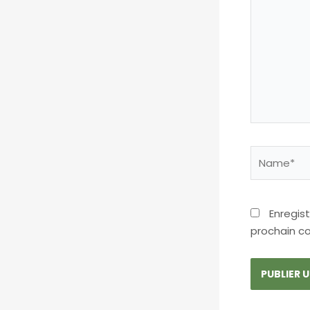
Name*
Enregis
prochain c